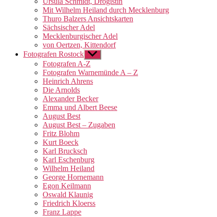
Ursula Schmidt, Drogistin
Mit Wilhelm Heiland durch Mecklenburg
Thuro Balzers Ansichtskarten
Sächsischer Adel
Mecklenburgischer Adel
von Oertzen, Kittendorf
Fotografen Rostock
Untermenü
anzeigen
Fotografen A-Z
Fotografen Warnemünde A – Z
Heinrich Ahrens
Die Arnolds
Alexander Becker
Emma und Albert Beese
August Best
August Best – Zugaben
Fritz Blohm
Kurt Boeck
Karl Brucksch
Karl Eschenburg
Wilhelm Heiland
George Hornemann
Egon Keilmann
Oswald Klaunig
Friedrich Kloerss
Franz Lappe