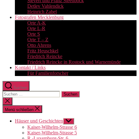
Sievert und Franz Steenbock
Detlev Vahlendick
Heinrich Zabel
Fotografen Mecklenburg
Orte A-K
Orte L-R
Orte S
Orte T – Z
Otto Ahrens
Fritz Heuschkel
Friedrich Reincke
Friedrich Reincke in Rostock und Warnemünde
Kontakt / Links
Für Familienforscher
Suchen
Suchen
nach:
Suche
schließen
Menü schließen
Häuser und Geschichten
Untermenü
anzeigen
Kaiser-Wilhelm-Strasse 6
Kaiser-Wilhelm-Strasse 5
R.-Luxemburg-Str. 6