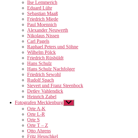
Ilse Lemmerich
Eduard Lühr
Sebastian Maaß
Friedrich Miede
Paul Moennich
Alexander Neuwerth
Nikolaus Nissen
Carl Pagels
Raphael Peters und Söhne
Wilhelm Pölck
Friedrich Rüsbüldt
Hans Schulz
Hans Schulz Nachfolger
Friedrich Sewohl
Rudolf Spach
Sievert und Franz Steenbock
Detlev Vahlendick
Heinrich Zabel
Fotografen Mecklenburg
Untermenü
anzeigen
Orte A-K
Orte L-R
Orte S
Orte T – Z
Otto Ahrens
Fritz Heuschkel