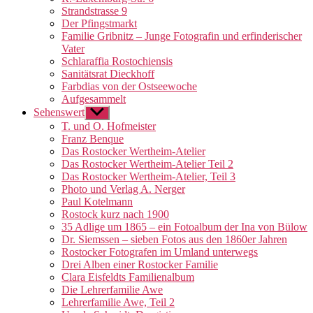
Strandstrasse 9
Der Pfingstmarkt
Familie Gribnitz – Junge Fotografin und erfinderischer
Vater
Schlaraffia Rostochiensis
Sanitätsrat Dieckhoff
Farbdias von der Ostseewoche
Aufgesammelt
Sehenswert
Untermenü
anzeigen
T. und O. Hofmeister
Franz Benque
Das Rostocker Wertheim-Atelier
Das Rostocker Wertheim-Atelier Teil 2
Das Rostocker Wertheim-Atelier, Teil 3
Photo und Verlag A. Nerger
Paul Kotelmann
Rostock kurz nach 1900
35 Adlige um 1865 – ein Fotoalbum der Ina von Bülow
Dr. Siemssen – sieben Fotos aus den 1860er Jahren
Rostocker Fotografen im Umland unterwegs
Drei Alben einer Rostocker Familie
Clara Eisfeldts Familienalbum
Die Lehrerfamilie Awe
Lehrerfamilie Awe, Teil 2