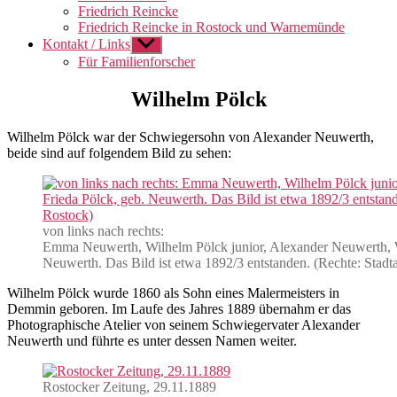
Friedrich Reincke
Friedrich Reincke in Rostock und Warnemünde
Kontakt / Links
Untermenü
anzeigen
Für Familienforscher
Wilhelm Pölck
Wilhelm Pölck war der Schwiegersohn von Alexander Neuwerth,
beide sind auf folgendem Bild zu sehen:
von links nach rechts:
Emma Neuwerth, Wilhelm Pölck junior, Alexander Neuwerth, W
Neuwerth. Das Bild ist etwa 1892/3 entstanden. (Rechte: Stadt
Wilhelm Pölck wurde 1860 als Sohn eines Malermeisters in
Demmin geboren. Im Laufe des Jahres 1889 übernahm er das
Photographische Atelier von seinem Schwiegervater Alexander
Neuwerth und führte es unter dessen Namen weiter.
Rostocker Zeitung, 29.11.1889