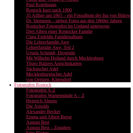
Paul Kotelmann
Rostock kurz nach 1900
35 Adlige um 1865 – ein Fotoalbum der Ina von Bülow
Dr. Siemssen – sieben Fotos aus den 1860er Jahren
Rostocker Fotografen im Umland unterwegs
Drei Alben einer Rostocker Familie
Clara Eisfeldts Familienalbum
Die Lehrerfamilie Awe
Lehrerfamilie Awe, Teil 2
Ursula Schmidt, Drogistin
Mit Wilhelm Heiland durch Mecklenburg
Thuro Balzers Ansichtskarten
Sächsischer Adel
Mecklenburgischer Adel
von Oertzen, Kittendorf
Fotografen Rostock
Fotografen A-Z
Fotografen Warnemünde A – Z
Heinrich Ahrens
Die Arnolds
Alexander Becker
Emma und Albert Beese
August Best
August Best – Zugaben
Fritz Blohm