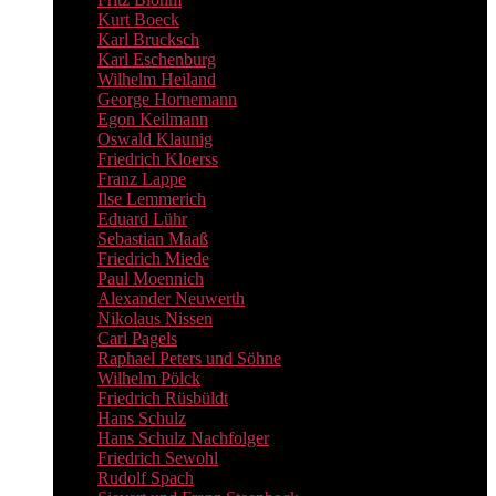
Kurt Boeck
Karl Brucksch
Karl Eschenburg
Wilhelm Heiland
George Hornemann
Egon Keilmann
Oswald Klaunig
Friedrich Kloerss
Franz Lappe
Ilse Lemmerich
Eduard Lühr
Sebastian Maaß
Friedrich Miede
Paul Moennich
Alexander Neuwerth
Nikolaus Nissen
Carl Pagels
Raphael Peters und Söhne
Wilhelm Pölck
Friedrich Rüsbüldt
Hans Schulz
Hans Schulz Nachfolger
Friedrich Sewohl
Rudolf Spach