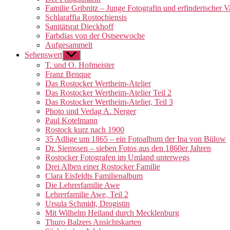
Familie Gribnitz – Junge Fotografin und erfinderischer V
Schlaraffia Rostochiensis
Sanitätsrat Dieckhoff
Farbdias von der Ostseewoche
Aufgesammelt
Sehenswert
Untermenü
anzeigen
T. und O. Hofmeister
Franz Benque
Das Rostocker Wertheim-Atelier
Das Rostocker Wertheim-Atelier Teil 2
Das Rostocker Wertheim-Atelier, Teil 3
Photo und Verlag A. Nerger
Paul Kotelmann
Rostock kurz nach 1900
35 Adlige um 1865 – ein Fotoalbum der Ina von Bülow
Dr. Siemssen – sieben Fotos aus den 1860er Jahren
Rostocker Fotografen im Umland unterwegs
Drei Alben einer Rostocker Familie
Clara Eisfeldts Familienalbum
Die Lehrerfamilie Awe
Lehrerfamilie Awe, Teil 2
Ursula Schmidt, Drogistin
Mit Wilhelm Heiland durch Mecklenburg
Thuro Balzers Ansichtskarten