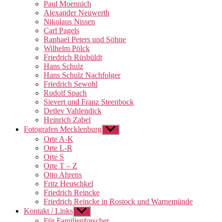
Paul Moennich
Alexander Neuwerth
Nikolaus Nissen
Carl Pagels
Raphael Peters und Söhne
Wilhelm Pölck
Friedrich Rüsbüldt
Hans Schulz
Hans Schulz Nachfolger
Friedrich Sewohl
Rudolf Spach
Sievert und Franz Steenbock
Detlev Vahlendick
Heinrich Zabel
Fotografen Mecklenburg
Untermenü
anzeigen
Orte A-K
Orte L-R
Orte S
Orte T – Z
Otto Ahrens
Fritz Heuschkel
Friedrich Reincke
Friedrich Reincke in Rostock und Warnemünde
Kontakt / Links
Untermenü
anzeigen
Für Familienforscher