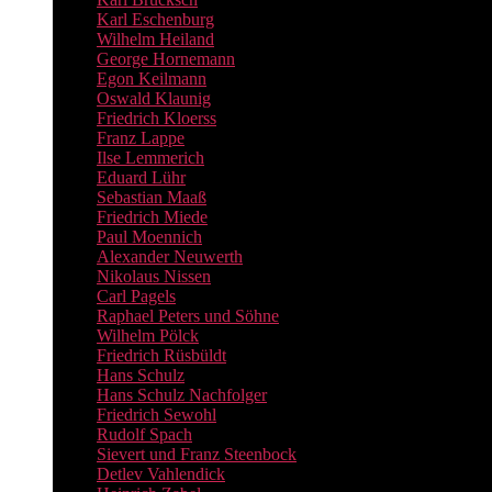
Karl Eschenburg
Wilhelm Heiland
George Hornemann
Egon Keilmann
Oswald Klaunig
Friedrich Kloerss
Franz Lappe
Ilse Lemmerich
Eduard Lühr
Sebastian Maaß
Friedrich Miede
Paul Moennich
Alexander Neuwerth
Nikolaus Nissen
Carl Pagels
Raphael Peters und Söhne
Wilhelm Pölck
Friedrich Rüsbüldt
Hans Schulz
Hans Schulz Nachfolger
Friedrich Sewohl
Rudolf Spach
Sievert und Franz Steenbock
Detlev Vahlendick