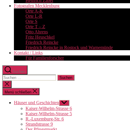
Heinrich Zabel
Fotografen Mecklenburg
Orte A-K
Orte L-R
Orte S
Orte T – Z
Otto Ahrens
Fritz Heuschkel
Friedrich Reincke
Friedrich Reincke in Rostock und Warnemünde
Kontakt / Links
Für Familienforscher
Suchen
Suchen
nach:
Suche
schließen
Menü schließen
Häuser und Geschichten
Untermenü
anzeigen
Kaiser-Wilhelm-Strasse 6
Kaiser-Wilhelm-Strasse 5
R.-Luxemburg-Str. 6
Strandstrasse 9
Der Pfingstmarkt