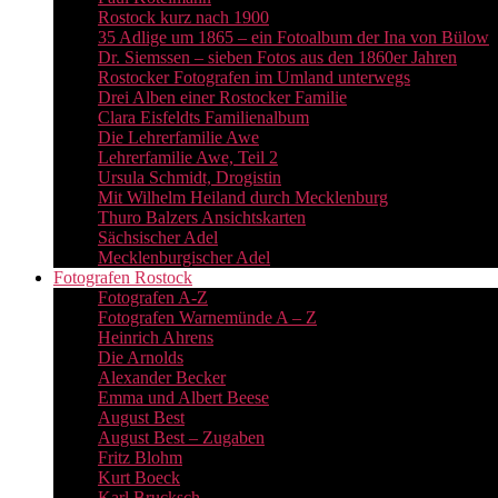
Rostock kurz nach 1900
35 Adlige um 1865 – ein Fotoalbum der Ina von Bülow
Dr. Siemssen – sieben Fotos aus den 1860er Jahren
Rostocker Fotografen im Umland unterwegs
Drei Alben einer Rostocker Familie
Clara Eisfeldts Familienalbum
Die Lehrerfamilie Awe
Lehrerfamilie Awe, Teil 2
Ursula Schmidt, Drogistin
Mit Wilhelm Heiland durch Mecklenburg
Thuro Balzers Ansichtskarten
Sächsischer Adel
Mecklenburgischer Adel
Fotografen Rostock
Fotografen A-Z
Fotografen Warnemünde A – Z
Heinrich Ahrens
Die Arnolds
Alexander Becker
Emma und Albert Beese
August Best
August Best – Zugaben
Fritz Blohm
Kurt Boeck
Karl Brucksch