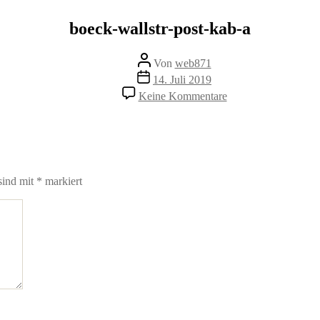
boeck-wallstr-post-kab-a
Beitragsautor
Von
web871
Veröffentlichungsdatum
14. Juli 2019
zu
Keine Kommentare
boeck-
wallstr-
post-
kab-
a
sind mit
*
markiert