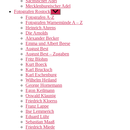
Sächsischer Adel
Mecklenburgischer Adel
Fotografen Rostock
Untermenü
anzeigen
Fotografen A-Z
Fotografen Warnemünde A – Z
Heinrich Ahrens
Die Arnolds
Alexander Becker
Emma und Albert Beese
August Best
August Best – Zugaben
Fritz Blohm
Kurt Boeck
Karl Brucksch
Karl Eschenburg
Wilhelm Heiland
George Hornemann
Egon Keilmann
Oswald Klaunig
Friedrich Kloerss
Franz Lappe
Ilse Lemmerich
Eduard Lühr
Sebastian Maaß
Friedrich Miede