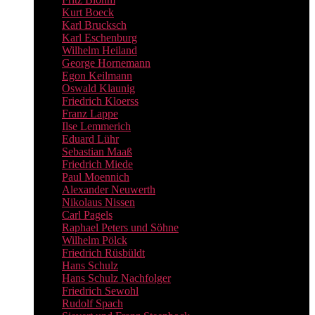
Kurt Boeck
Karl Brucksch
Karl Eschenburg
Wilhelm Heiland
George Hornemann
Egon Keilmann
Oswald Klaunig
Friedrich Kloerss
Franz Lappe
Ilse Lemmerich
Eduard Lühr
Sebastian Maaß
Friedrich Miede
Paul Moennich
Alexander Neuwerth
Nikolaus Nissen
Carl Pagels
Raphael Peters und Söhne
Wilhelm Pölck
Friedrich Rüsbüldt
Hans Schulz
Hans Schulz Nachfolger
Friedrich Sewohl
Rudolf Spach