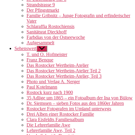
Strandstrasse 9
Der Pfingstmarkt
Familie Gribnitz – Junge Fotografin und erfinderischer
Vater
Schlaraffia Rostochiensis
Sanitätsrat Dieckhoff
Farbdias von der Ostseewoche
Aufgesammelt
Sehenswert
Untermenü
anzeigen
T. und O. Hofmeister
Franz Benque
Das Rostocker Wertheim-Atelier
Das Rostocker Wertheim-Atelier Teil 2
Das Rostocker Wertheim-Atelier, Teil 3
Photo und Verlag A. Nerger
Paul Kotelmann
Rostock kurz nach 1900
35 Adlige um 1865 – ein Fotoalbum der Ina von Bülow
Dr. Siemssen – sieben Fotos aus den 1860er Jahren
Rostocker Fotografen im Umland unterwegs
Drei Alben einer Rostocker Familie
Clara Eisfeldts Familienalbum
Die Lehrerfamilie Awe
Lehrerfamilie Awe, Teil 2