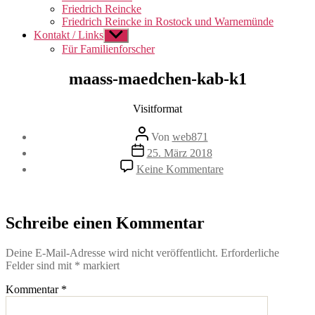
Friedrich Reincke
Friedrich Reincke in Rostock und Warnemünde
Kontakt / Links
Untermenü
anzeigen
Für Familienforscher
maass-maedchen-kab-k1
Visitformat
Beitragsautor
Von
web871
Veröffentlichungsdatum
25. März 2018
zu
Keine Kommentare
maass-
maedchen-
kab-
k1
Schreibe einen Kommentar
Deine E-Mail-Adresse wird nicht veröffentlicht.
Erforderliche
Felder sind mit
*
markiert
Kommentar
*