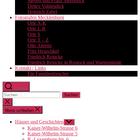
Sievert und Franz Steenbock
Detlev Vahlendick
Heinrich Zabel
Fotografen Mecklenburg
Orte A-K
Orte L-R
Orte S
Orte T – Z
Otto Ahrens
Fritz Heuschkel
Friedrich Reincke
Friedrich Reincke in Rostock und Warnemünde
Kontakt / Links
Für Familienforscher
Suchen
Suchen
nach:
Suche
schließen
Menü schließen
Häuser und Geschichten
Untermenü
anzeigen
Kaiser-Wilhelm-Strasse 6
Kaiser-Wilhelm-Strasse 5
R.-Luxemburg-Str. 6