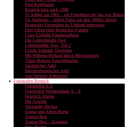
Paul Kotelmann
Rostock kurz nach 1900
35 Adlige um 1865 – ein Fotoalbum der Ina von Bülow
Dr. Siemssen – sieben Fotos aus den 1860er Jahren
Rostocker Fotografen im Umland unterwegs
Drei Alben einer Rostocker Familie
Clara Eisfeldts Familienalbum
Die Lehrerfamilie Awe
Lehrerfamilie Awe, Teil 2
Ursula Schmidt, Drogistin
Mit Wilhelm Heiland durch Mecklenburg
Thuro Balzers Ansichtskarten
Sächsischer Adel
Mecklenburgischer Adel
von Oertzen, Kittendorf
Fotografen Rostock
Fotografen A-Z
Fotografen Warnemünde A – Z
Heinrich Ahrens
Die Arnolds
Alexander Becker
Emma und Albert Beese
August Best
August Best – Zugaben
Fritz Blohm