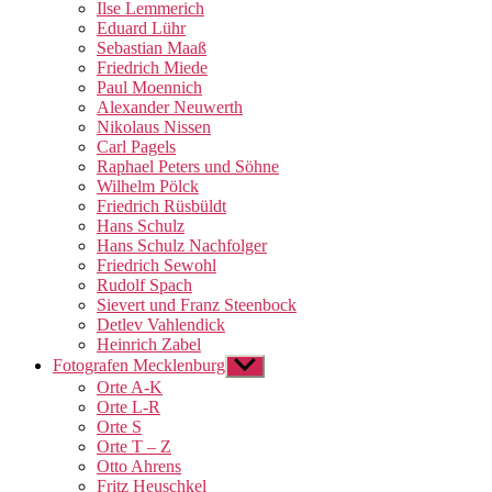
Ilse Lemmerich
Eduard Lühr
Sebastian Maaß
Friedrich Miede
Paul Moennich
Alexander Neuwerth
Nikolaus Nissen
Carl Pagels
Raphael Peters und Söhne
Wilhelm Pölck
Friedrich Rüsbüldt
Hans Schulz
Hans Schulz Nachfolger
Friedrich Sewohl
Rudolf Spach
Sievert und Franz Steenbock
Detlev Vahlendick
Heinrich Zabel
Fotografen Mecklenburg
Untermenü
anzeigen
Orte A-K
Orte L-R
Orte S
Orte T – Z
Otto Ahrens
Fritz Heuschkel