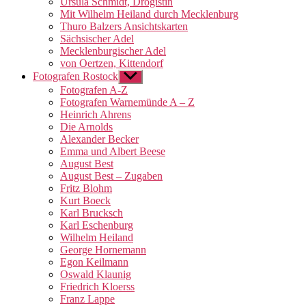
Ursula Schmidt, Drogistin
Mit Wilhelm Heiland durch Mecklenburg
Thuro Balzers Ansichtskarten
Sächsischer Adel
Mecklenburgischer Adel
von Oertzen, Kittendorf
Fotografen Rostock
Untermenü
anzeigen
Fotografen A-Z
Fotografen Warnemünde A – Z
Heinrich Ahrens
Die Arnolds
Alexander Becker
Emma und Albert Beese
August Best
August Best – Zugaben
Fritz Blohm
Kurt Boeck
Karl Brucksch
Karl Eschenburg
Wilhelm Heiland
George Hornemann
Egon Keilmann
Oswald Klaunig
Friedrich Kloerss
Franz Lappe