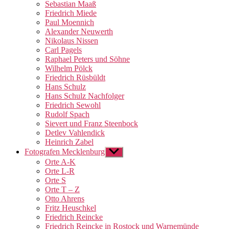
Sebastian Maaß
Friedrich Miede
Paul Moennich
Alexander Neuwerth
Nikolaus Nissen
Carl Pagels
Raphael Peters und Söhne
Wilhelm Pölck
Friedrich Rüsbüldt
Hans Schulz
Hans Schulz Nachfolger
Friedrich Sewohl
Rudolf Spach
Sievert und Franz Steenbock
Detlev Vahlendick
Heinrich Zabel
Fotografen Mecklenburg
Untermenü
anzeigen
Orte A-K
Orte L-R
Orte S
Orte T – Z
Otto Ahrens
Fritz Heuschkel
Friedrich Reincke
Friedrich Reincke in Rostock und Warnemünde