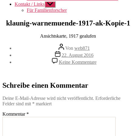
Kontakt / Links
Untermenü
anzeigen
Für Familienforscher
klaunig-warnemuende-1917-ak-Kopie-1
Ansichtskarte, 1917 gealufen
Beitragsautor
Von
web871
Veröffentlichungsdatum
22. August 2016
zu
Keine Kommentare
klaunig-
warnemuende-
1917-
ak-
Schreibe einen Kommentar
Kopie-
1
Deine E-Mail-Adresse wird nicht veröffentlicht.
Erforderliche
Felder sind mit
*
markiert
Kommentar
*