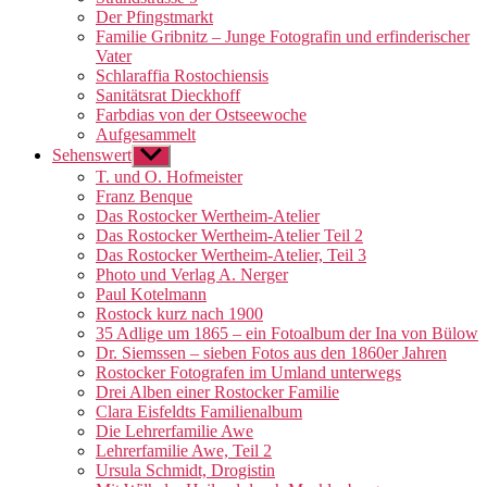
Der Pfingstmarkt
Familie Gribnitz – Junge Fotografin und erfinderischer
Vater
Schlaraffia Rostochiensis
Sanitätsrat Dieckhoff
Farbdias von der Ostseewoche
Aufgesammelt
Sehenswert
Untermenü
anzeigen
T. und O. Hofmeister
Franz Benque
Das Rostocker Wertheim-Atelier
Das Rostocker Wertheim-Atelier Teil 2
Das Rostocker Wertheim-Atelier, Teil 3
Photo und Verlag A. Nerger
Paul Kotelmann
Rostock kurz nach 1900
35 Adlige um 1865 – ein Fotoalbum der Ina von Bülow
Dr. Siemssen – sieben Fotos aus den 1860er Jahren
Rostocker Fotografen im Umland unterwegs
Drei Alben einer Rostocker Familie
Clara Eisfeldts Familienalbum
Die Lehrerfamilie Awe
Lehrerfamilie Awe, Teil 2
Ursula Schmidt, Drogistin