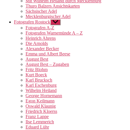
Mit Wilhelm Heiland durch Mecklenburg
Thuro Balzers Ansichtskarten
Sächsischer Adel
Mecklenburgischer Adel
Fotografen Rostock
Untermenü
anzeigen
Fotografen A-Z
Fotografen Warnemünde A – Z
Heinrich Ahrens
Die Arnolds
Alexander Becker
Emma und Albert Beese
August Best
August Best – Zugaben
Fritz Blohm
Kurt Boeck
Karl Brucksch
Karl Eschenburg
Wilhelm Heiland
George Hornemann
Egon Keilmann
Oswald Klaunig
Friedrich Kloerss
Franz Lappe
Ilse Lemmerich
Eduard Lühr