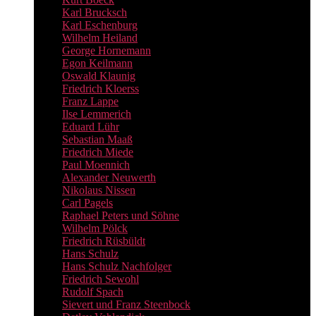
Karl Brucksch
Karl Eschenburg
Wilhelm Heiland
George Hornemann
Egon Keilmann
Oswald Klaunig
Friedrich Kloerss
Franz Lappe
Ilse Lemmerich
Eduard Lühr
Sebastian Maaß
Friedrich Miede
Paul Moennich
Alexander Neuwerth
Nikolaus Nissen
Carl Pagels
Raphael Peters und Söhne
Wilhelm Pölck
Friedrich Rüsbüldt
Hans Schulz
Hans Schulz Nachfolger
Friedrich Sewohl
Rudolf Spach
Sievert und Franz Steenbock