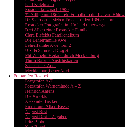
Paul Kotelmann
Rostock kurz nach 1900
35 Adlige um 1865 – ein Fotoalbum der Ina von Bülow
Dr. Siemssen – sieben Fotos aus den 1860er Jahren
Rostocker Fotografen im Umland unterwegs
Drei Alben einer Rostocker Familie
Clara Eisfeldts Familienalbum
Die Lehrerfamilie Awe
Lehrerfamilie Awe, Teil 2
Ursula Schmidt, Drogistin
Mit Wilhelm Heiland durch Mecklenburg
Thuro Balzers Ansichtskarten
Sächsischer Adel
Mecklenburgischer Adel
Fotografen Rostock
Fotografen A-Z
Fotografen Warnemünde A – Z
Heinrich Ahrens
Die Arnolds
Alexander Becker
Emma und Albert Beese
August Best
August Best – Zugaben
Fritz Blohm
Kurt Boeck