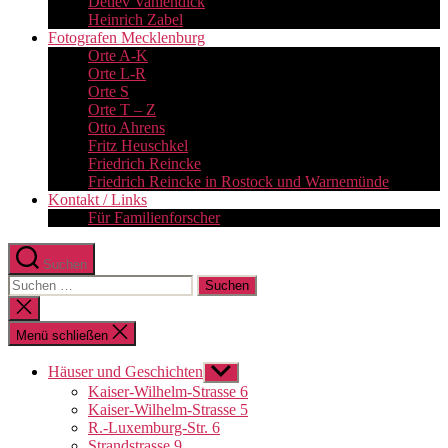
Detlev Vahlendick
Heinrich Zabel
Fotografen Mecklenburg
Orte A-K
Orte L-R
Orte S
Orte T – Z
Otto Ahrens
Fritz Heuschkel
Friedrich Reincke
Friedrich Reincke in Rostock und Warnemünde
Kontakt / Links
Für Familienforscher
Suchen
Suchen
nach:
Suche
schließen
Menü schließen
Häuser und Geschichten
Untermenü
anzeigen
Kaiser-Wilhelm-Strasse 6
Kaiser-Wilhelm-Strasse 5
R.-Luxemburg-Str. 6
Strandstrasse 9