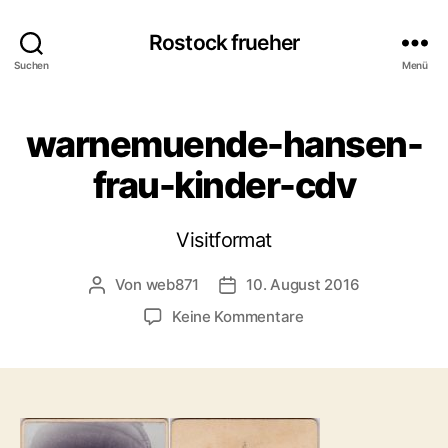
Rostock frueher
Suchen
Menü
warnemuende-hansen-
frau-kinder-cdv
Visitformat
Von
web871
10. August 2016
Beitragsautor
Veröffentlichungsdatum
zu
Keine Kommentare
warnemuende-
hansen-
frau-
kinder-
cdv