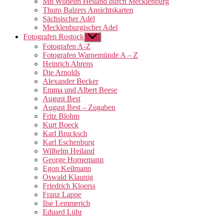
Mit Wilhelm Heiland durch Mecklenburg
Thuro Balzers Ansichtskarten
Sächsischer Adel
Mecklenburgischer Adel
Fotografen Rostock
Untermenü
anzeigen
Fotografen A-Z
Fotografen Warnemünde A – Z
Heinrich Ahrens
Die Arnolds
Alexander Becker
Emma und Albert Beese
August Best
August Best – Zugaben
Fritz Blohm
Kurt Boeck
Karl Brucksch
Karl Eschenburg
Wilhelm Heiland
George Hornemann
Egon Keilmann
Oswald Klaunig
Friedrich Kloerss
Franz Lappe
Ilse Lemmerich
Eduard Lühr