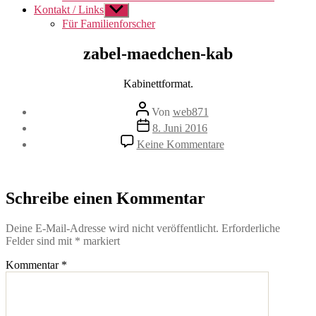
Kontakt / Links
Untermenü
anzeigen
Für Familienforscher
zabel-maedchen-kab
Kabinettformat.
Beitragsautor
Von
web871
Veröffentlichungsdatum
8. Juni 2016
zu
Keine Kommentare
zabel-
maedchen-
kab
Schreibe einen Kommentar
Deine E-Mail-Adresse wird nicht veröffentlicht.
Erforderliche
Felder sind mit
*
markiert
Kommentar
*