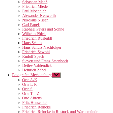
Sebastian Maaß
Friedrich Miede
Paul Moennich
Alexander Neuwerth
Nikolaus Nissen
Carl Pagels
Raphael Peters und Söhne
Wilhelm Pölck
Friedrich Rüsbüldt
Hans Schulz
Hans Schulz Nachfolger
Friedrich Sewohl
Rudolf Spach
Sievert und Franz Steenbock
Detlev Vahlendick
Heinrich Zabel
Fotografen Mecklenburg
Untermenü
anzeigen
Orte A-K
Orte L-R
Orte S
Orte T – Z
Otto Ahrens
Fritz Heuschkel
Friedrich Reincke
Friedrich Reincke in Rostock und Warnemünde