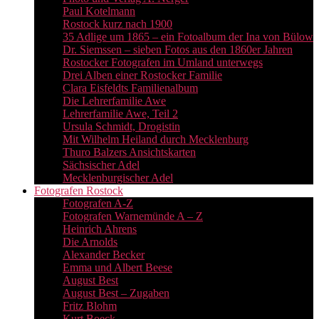
Paul Kotelmann
Rostock kurz nach 1900
35 Adlige um 1865 – ein Fotoalbum der Ina von Bülow
Dr. Siemssen – sieben Fotos aus den 1860er Jahren
Rostocker Fotografen im Umland unterwegs
Drei Alben einer Rostocker Familie
Clara Eisfeldts Familienalbum
Die Lehrerfamilie Awe
Lehrerfamilie Awe, Teil 2
Ursula Schmidt, Drogistin
Mit Wilhelm Heiland durch Mecklenburg
Thuro Balzers Ansichtskarten
Sächsischer Adel
Mecklenburgischer Adel
Fotografen Rostock
Fotografen A-Z
Fotografen Warnemünde A – Z
Heinrich Ahrens
Die Arnolds
Alexander Becker
Emma und Albert Beese
August Best
August Best – Zugaben
Fritz Blohm
Kurt Boeck