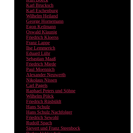
Karl Brucksch
Karl Eschenburg
Wilhelm Heiland
George Hornemann
Egon Keilmann
Oswald Klaunig
Friedrich Kloerss
Franz Lappe
Ilse Lemmerich
Eduard Lühr
Sebastian Maaß
Friedrich Miede
Paul Moennich
Alexander Neuwerth
Nikolaus Nissen
Carl Pagels
Raphael Peters und Söhne
Wilhelm Pölck
Friedrich Rüsbüldt
Hans Schulz
Hans Schulz Nachfolger
Friedrich Sewohl
Rudolf Spach
Sievert und Franz Steenbock