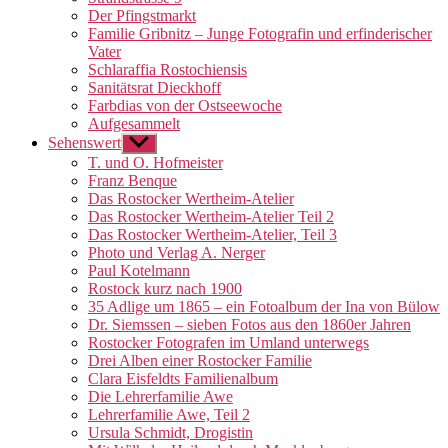
Der Pfingstmarkt
Familie Gribnitz – Junge Fotografin und erfinderischer
Vater
Schlaraffia Rostochiensis
Sanitätsrat Dieckhoff
Farbdias von der Ostseewoche
Aufgesammelt
Sehenswert
Untermenü
anzeigen
T. und O. Hofmeister
Franz Benque
Das Rostocker Wertheim-Atelier
Das Rostocker Wertheim-Atelier Teil 2
Das Rostocker Wertheim-Atelier, Teil 3
Photo und Verlag A. Nerger
Paul Kotelmann
Rostock kurz nach 1900
35 Adlige um 1865 – ein Fotoalbum der Ina von Bülow
Dr. Siemssen – sieben Fotos aus den 1860er Jahren
Rostocker Fotografen im Umland unterwegs
Drei Alben einer Rostocker Familie
Clara Eisfeldts Familienalbum
Die Lehrerfamilie Awe
Lehrerfamilie Awe, Teil 2
Ursula Schmidt, Drogistin