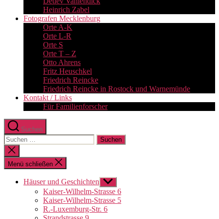
Detlev Vahlendick
Heinrich Zabel
Fotografen Mecklenburg
Orte A-K
Orte L-R
Orte S
Orte T – Z
Otto Ahrens
Fritz Heuschkel
Friedrich Reincke
Friedrich Reincke in Rostock und Warnemünde
Kontakt / Links
Für Familienforscher
Suchen
Suchen
nach:
Suche
schließen
Menü schließen
Häuser und Geschichten
Untermenü
anzeigen
Kaiser-Wilhelm-Strasse 6
Kaiser-Wilhelm-Strasse 5
R.-Luxemburg-Str. 6
Strandstrasse 9