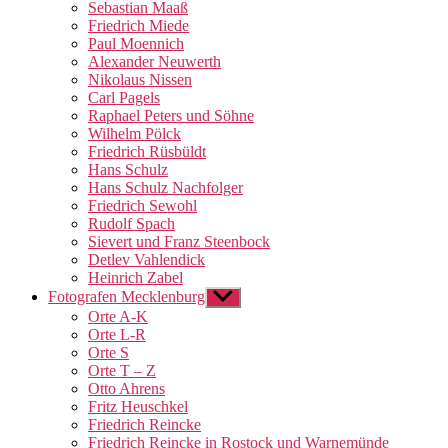
Sebastian Maaß
Friedrich Miede
Paul Moennich
Alexander Neuwerth
Nikolaus Nissen
Carl Pagels
Raphael Peters und Söhne
Wilhelm Pölck
Friedrich Rüsbüldt
Hans Schulz
Hans Schulz Nachfolger
Friedrich Sewohl
Rudolf Spach
Sievert und Franz Steenbock
Detlev Vahlendick
Heinrich Zabel
Fotografen Mecklenburg
Untermenü
anzeigen
Orte A-K
Orte L-R
Orte S
Orte T – Z
Otto Ahrens
Fritz Heuschkel
Friedrich Reincke
Friedrich Reincke in Rostock und Warnemünde