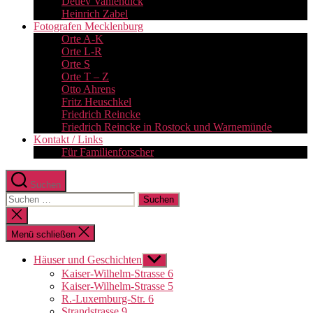
Detlev Vahlendick
Heinrich Zabel
Fotografen Mecklenburg
Orte A-K
Orte L-R
Orte S
Orte T – Z
Otto Ahrens
Fritz Heuschkel
Friedrich Reincke
Friedrich Reincke in Rostock und Warnemünde
Kontakt / Links
Für Familienforscher
Suchen
Suchen
nach:
Suche
schließen
Menü schließen
Häuser und Geschichten
Untermenü
anzeigen
Kaiser-Wilhelm-Strasse 6
Kaiser-Wilhelm-Strasse 5
R.-Luxemburg-Str. 6
Strandstrasse 9