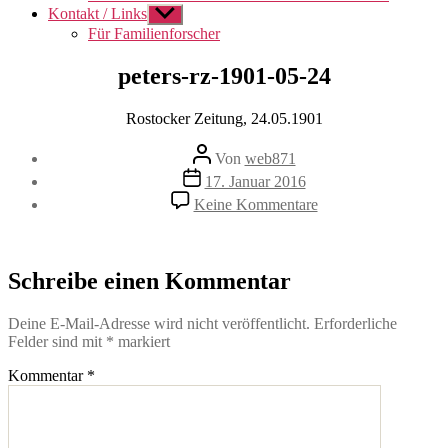
Kontakt / Links
Untermenü
anzeigen
Für Familienforscher
peters-rz-1901-05-24
Rostocker Zeitung, 24.05.1901
Beitragsautor
Von
web871
Veröffentlichungsdatum
17. Januar 2016
zu
Keine Kommentare
peters-
rz-
1901-
05-
Schreibe einen Kommentar
24
Deine E-Mail-Adresse wird nicht veröffentlicht.
Erforderliche
Felder sind mit
*
markiert
Kommentar
*