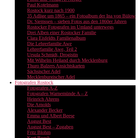
Paul Kotelmann
Rostock kurz nach 1900
35 Adlige um 1865 – ein Fotoalbum der Ina von Bülow
Dr. Siemssen – sieben Fotos aus den 1860er Jahren
Rostocker Fotografen im Umland unterwegs
Drei Alben einer Rostocker Familie
Clara Eisfeldts Familienalbum
Die Lehrerfamilie Awe
Lehrerfamilie Awe, Teil 2
Ursula Schmidt, Drogistin
Mit Wilhelm Heiland durch Mecklenburg
Thuro Balzers Ansichtskarten
Sächsischer Adel
Mecklenburgischer Adel
Fotografen Rostock
Fotografen A-Z
Fotografen Warnemünde A – Z
Heinrich Ahrens
Die Arnolds
Alexander Becker
Emma und Albert Beese
August Best
August Best – Zugaben
Fritz Blohm
Kurt Boeck