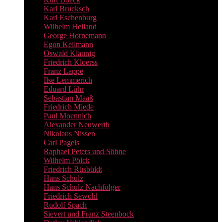
Karl Brucksch
Karl Eschenburg
Wilhelm Heiland
George Hornemann
Egon Keilmann
Oswald Klaunig
Friedrich Kloerss
Franz Lappe
Ilse Lemmerich
Eduard Lühr
Sebastian Maaß
Friedrich Miede
Paul Moennich
Alexander Neuwerth
Nikolaus Nissen
Carl Pagels
Raphael Peters und Söhne
Wilhelm Pölck
Friedrich Rüsbüldt
Hans Schulz
Hans Schulz Nachfolger
Friedrich Sewohl
Rudolf Spach
Sievert und Franz Steenbock