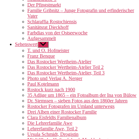
Der Pfingstmarkt
Familie Gribnitz – Junge Fotografin und erfinderischer
Vater
Schlaraffia Rostochiensis
Sanitätsrat Dieckhoff
Farbdias von der Ostseewoche
Aufgesammelt
Sehenswert
Untermenü
anzeigen
T. und O. Hofmeister
Franz Benque
Das Rostocker Wertheim-Atelier
Das Rostocker Wertheim-Atelier Teil 2
Das Rostocker Wertheim-Atelier, Teil 3
Photo und Verlag A. Nerger
Paul Kotelmann
Rostock kurz nach 1900
35 Adlige um 1865 – ein Fotoalbum der Ina von Bülow
Dr. Siemssen – sieben Fotos aus den 1860er Jahren
Rostocker Fotografen im Umland unterwegs
Drei Alben einer Rostocker Familie
Clara Eisfeldts Familienalbum
Die Lehrerfamilie Awe
Lehrerfamilie Awe, Teil 2
Ursula Schmidt, Drogistin