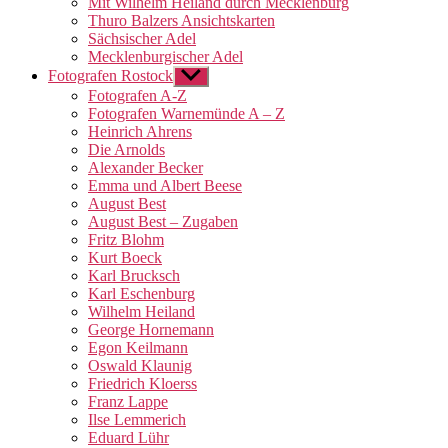
Mit Wilhelm Heiland durch Mecklenburg
Thuro Balzers Ansichtskarten
Sächsischer Adel
Mecklenburgischer Adel
Fotografen Rostock
Untermenü
anzeigen
Fotografen A-Z
Fotografen Warnemünde A – Z
Heinrich Ahrens
Die Arnolds
Alexander Becker
Emma und Albert Beese
August Best
August Best – Zugaben
Fritz Blohm
Kurt Boeck
Karl Brucksch
Karl Eschenburg
Wilhelm Heiland
George Hornemann
Egon Keilmann
Oswald Klaunig
Friedrich Kloerss
Franz Lappe
Ilse Lemmerich
Eduard Lühr